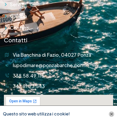
Servizi
Galleria
Contatti
Contatti
Via Banchina di Fazio, 04027 Ponza
lupodimare@ponzabarche.com
338.58.49.115
347.81.73.543
Questo sito web utilizza i cookie!